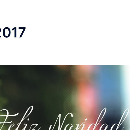
Leña de encina cortada
Almacén de leñ
2017