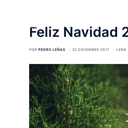
Saltar
Leña de encina de 1ª
al
contenido
Compra tu Leña de encina en Griñon al mejor
precio
Feliz Navidad 
POR
PEDRO LEÑAS
22 DICIEMBRE 2017
LEÑA