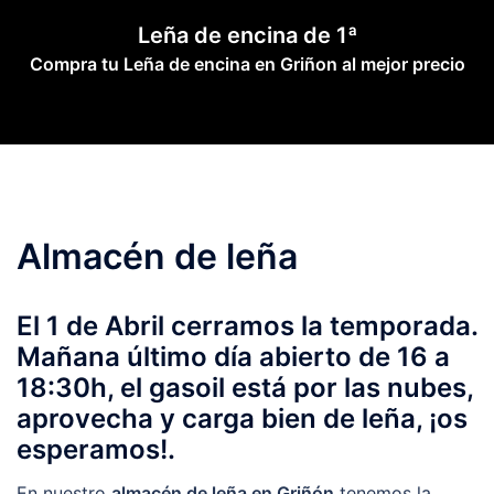
Saltar
Leña de encina de 1ª
al
Compra tu Leña de encina en Griñon al mejor precio
contenido
Almacén de leña
El 1 de Abril cerramos la temporada.
Mañana último día abierto de 16 a
18:30h, el gasoil está por las nubes,
aprovecha y carga bien de leña, ¡os
esperamos!.
En nuestro
almacén de leña en Griñón
tenemos la