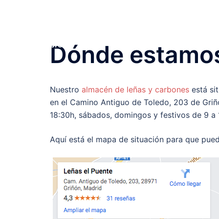
Saltar
Leña de encina de 1ª
al
contenido
Compra tu Leña de encina en Griñon al mejor
precio
Dónde estamo
Nuestro
almacén de leñas y carbones
está sit
en el Camino Antiguo de Toledo, 203 de Griñó
18:30h, sábados, domingos y festivos de 9 a 
Aquí está el mapa de situación para que pued